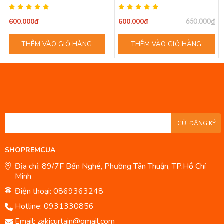
600.000đ
600.000đ
650.000₫
THÊM VÀO GIỎ HÀNG
THÊM VÀO GIỎ HÀNG
GỬI ĐĂNG KÝ
SHOPREMCUA
Địa chỉ: 89/7F Bến Nghé, Phường Tân Thuận, TP.Hồ Chí
Minh
Điện thoại: 0869363248
Hotline:
0931330856
Email:
zakicurtain@gmail.com