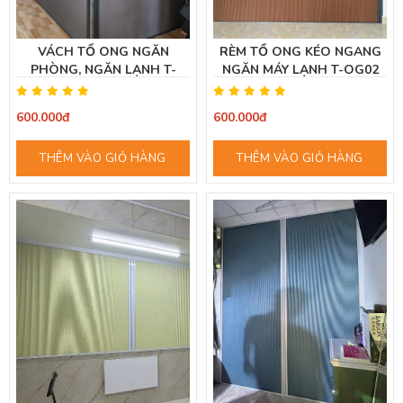
VÁCH TỔ ONG NGĂN
RÈM TỔ ONG KÉO NGANG
PHÒNG, NGĂN LẠNH T-
NGĂN MÁY LẠNH T-OG02
OG05 (XÁM ĐẬM)
(MÀU NÂU GỖ)
600.000đ
600.000đ
THÊM VÀO GIỎ HÀNG
THÊM VÀO GIỎ HÀNG