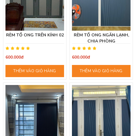
RÈM TỔ ONG TRÊN KÍNH 02
RÈM TỔ ONG NGĂN LẠNH,
CHIA PHÒNG
600.000đ
600.000đ
THÊM VÀO GIỎ HÀNG
THÊM VÀO GIỎ HÀNG