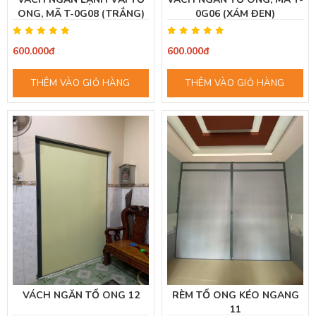
ONG, MÃ T-0G08 (TRẮNG)
0G06 (XÁM ĐEN)
600.000đ
600.000đ
THÊM VÀO GIỎ HÀNG
THÊM VÀO GIỎ HÀNG
VÁCH NGĂN TỔ ONG 12
RÈM TỔ ONG KÉO NGANG
11