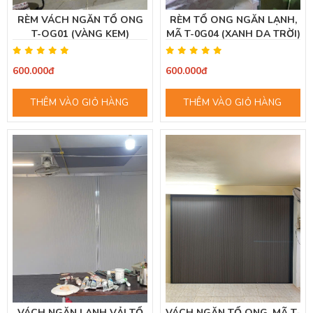
RÈM VÁCH NGĂN TỔ ONG
RÈM TỔ ONG NGĂN LẠNH,
T-OG01 (VÀNG KEM)
MÃ T-0G04 (XANH DA TRỜI)
600.000đ
600.000đ
THÊM VÀO GIỎ HÀNG
THÊM VÀO GIỎ HÀNG
VÁCH NGĂN LẠNH VẢI TỔ
VÁCH NGĂN TỔ ONG, MÃ T-