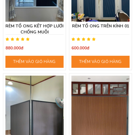
RÈM TỔ ONG KẾT HỢP LƯỚI
RÈM TỔ ONG TRÊN KÍNH 01
CHỐNG MUỖI
880.000đ
600.000đ
THÊM VÀO GIỎ HÀNG
THÊM VÀO GIỎ HÀNG