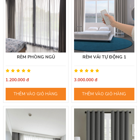
RÈM PHÒNG NGỦ
RÈM VẢI TỰ ĐỘNG 1
1.200.000 đ
3.000.000 đ
THÊM VÀO GIỎ HÀNG
THÊM VÀO GIỎ HÀNG