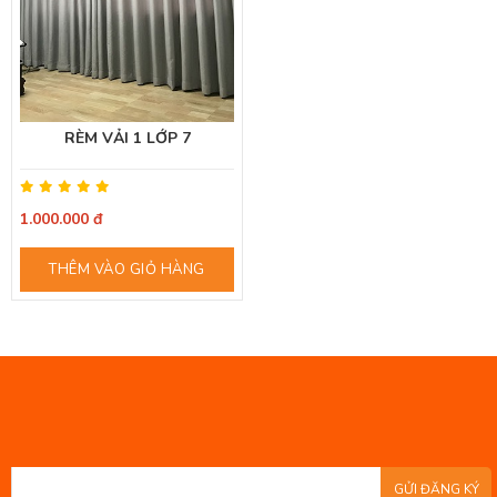
RÈM VẢI 1 LỚP 7
1.000.000 đ
THÊM VÀO GIỎ HÀNG
GỬI ĐĂNG KÝ