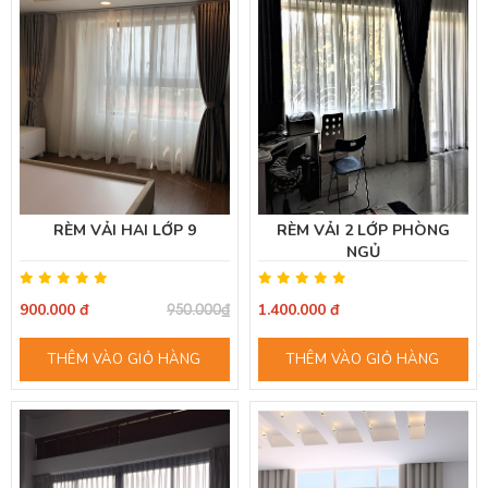
RÈM VẢI HAI LỚP 9
RÈM VẢI 2 LỚP PHÒNG
NGỦ
900.000 đ
1.400.000 đ
950.000₫
THÊM VÀO GIỎ HÀNG
THÊM VÀO GIỎ HÀNG