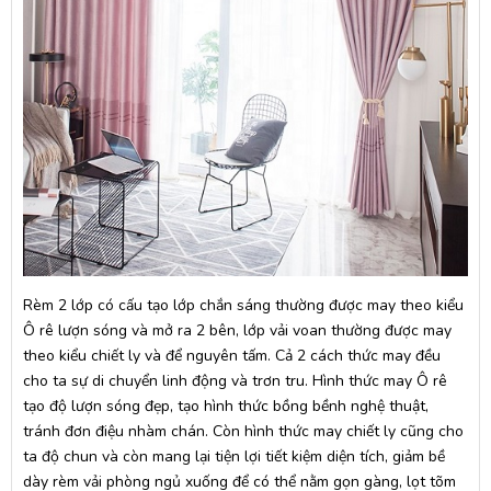
Rèm 2 lớp có cấu tạo lớp chắn sáng thường được may theo kiểu
Ô rê lượn sóng và mở ra 2 bên, lớp vải voan thường được may
theo kiểu chiết ly và để nguyên tấm. Cả 2 cách thức may đều
cho ta sự di chuyển linh động và trơn tru. Hình thức may Ô rê
tạo độ lượn sóng đẹp, tạo hình thức bồng bềnh nghệ thuật,
tránh đơn điệu nhàm chán. Còn hình thức may chiết ly cũng cho
ta độ chun và còn mang lại tiện lợi tiết kiệm diện tích, giảm bề
dày rèm vải phòng ngủ xuống để có thể nằm gọn gàng, lọt tõm