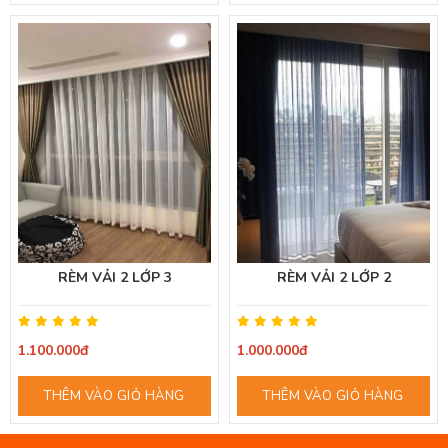
RÈM VẢI 2 LỚP 3
RÈM VẢI 2 LỚP 2
1.100.000đ
1.000.000đ
THÊM VÀO GIỎ HÀNG
THÊM VÀO GIỎ HÀNG