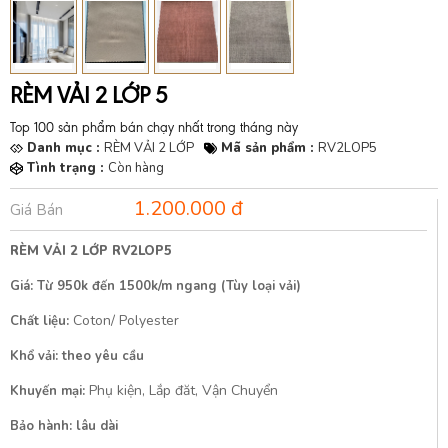
RÈM VẢI 2 LỚP 5
Top 100 sản phẩm bán chạy nhất trong tháng này
Danh mục :
RÈM VẢI 2 LỚP
Mã sản phẩm :
RV2LOP5
Tình trạng :
Còn hàng
1.200.000 đ
Giá Bán
RÈM VẢI 2 LỚP RV2LOP5
Giá: Từ 950k đến 1500k/m ngang (Tùy loại vải)
Coton/ Polyester
Chất liệu:
Khổ vải: theo yêu cầu
Phụ kiện, Lắp đăt, Vận Chuyển
Khuyến mại:
Bảo hành: lâu dài