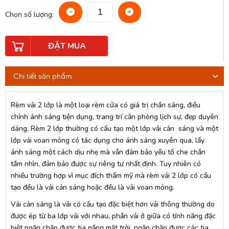
Chọn số lượng:
ĐẶT MUA
Chi tiết sản phẩm
Rèm vải 2 lớp là một loại rèm cửa có giá trị chắn sáng, điều
chỉnh ánh sáng tiện dụng, trang trí căn phòng lịch sự, đẹp duyên
dáng. Rèm 2 lớp thường có cấu tạo một lớp vải cản sáng và một
lớp vải voan mỏng có tác dụng cho ánh sáng xuyên qua, lấy
ánh sáng một cách dịu nhẹ mà vẫn đảm bảo yếu tố che chắn
tầm nhìn, đảm bảo được sự riêng tư nhất định. Tuy nhiên có
nhiều trường hợp vì mục đích thẩm mỹ mà rèm vải 2 lớp có cấu
tạo đều là vải cản sáng hoặc đều là vải voan mỏng.
Vải cản sáng là vải có cấu tạo đặc biệt hơn vải thông thường do
được ép từ ba lớp vải với nhau, phần vải ở giữa có tính năng đặc
biệt ngăn chặn được tia nắng mặt trời, ngăn chặn được các tia