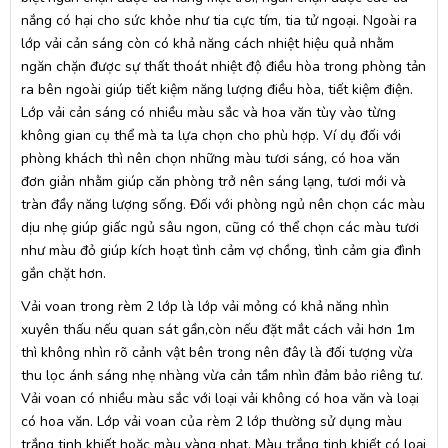
nắng có hại cho sức khỏe như tia cực tím, tia tử ngoại. Ngoài ra
lớp vải cản sáng còn có khả năng cách nhiệt hiệu quả nhằm
ngăn chặn được sự thất thoát nhiệt độ điều hòa trong phòng tản
ra bên ngoài giúp tiết kiệm năng lượng điều hòa, tiết kiệm điện.
Lớp vải cản sáng có nhiều màu sắc và hoa văn tùy vào từng
không gian cụ thể mà ta lựa chọn cho phù hợp. Ví dụ đối với
phòng khách thì nên chọn những màu tươi sáng, có hoa văn
đơn giản nhằm giúp căn phòng trở nên sáng lạng, tươi mới và
tràn đầy năng lượng sống. Đối với phòng ngủ nên chọn các màu
dịu nhẹ giúp giấc ngủ sâu ngon, cũng có thể chọn các màu tươi
như màu đỏ giúp kích hoạt tình cảm vợ chồng, tình cảm gia đình
gắn chặt hơn.
Vải voan trong rèm 2 lớp là lớp vải mỏng có khả năng nhìn
xuyên thấu nếu quan sát gần,còn nếu đặt mắt cách vải hơn 1m
thì không nhìn rõ cảnh vật bên trong nên đây là đối tượng vừa
thu lọc ánh sáng nhẹ nhàng vừa cản tầm nhìn đảm bảo riêng tư.
Vải voan có nhiều màu sắc với loại vải không có hoa văn và loại
có hoa văn. Lớp vải voan của rèm 2 lớp thường sử dụng màu
trắng tinh khiết hoặc màu vàng nhạt. Màu trắng tinh khiết có loại