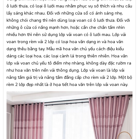
ô lưới thưa, có loại ô lưới mau nhằm phục vụ sở thích và nhu cầu
lấy sáng khác nhau. Đối với những cửa sổ có ánh sáng nhẹ,
không chói chang thì nên dùng loại voan có ô lưới thưa. Đối với
những ô cửa có nắng mạnh hơn, hoặc cần che chắn tầm nhìn
nhiều hơn thì nên sử dụng lớp vải voan có ô lưới mau. Lớp vải
voan trong rèm vải 2 lớp có loại hoa văn dạng in và hoa văn
dạng thêu bằng tay. Mẫu mã hoa văn chủ yếu cách điệu kiểu
dáng các loại hoa, các loại cành lá trong thiên nhiên. Hoa văn
lớp vải voan chủ yếu tô điểm nhẹ nhàng, không dày đặc rườm ra
như hoa văn trên nền vải thông dụng. Lớp vải voan là lớp vải
nâng tầm giá trị và nâng tầm đẳng cấp cho rèm vải 2 lớp. Một bộ
rèm 2 lớp đẹp nhất là ở họa tiết hoa văn trên lớp vải voan này.