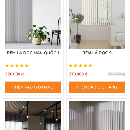
RÈM LÁ DỌC HÀN QUỐC 1
RÈM LÁ DỌC 9
320.000 đ
270.000 đ
290.000₫
THÊM VÀO GIỎ HÀNG
THÊM VÀO GIỎ HÀNG