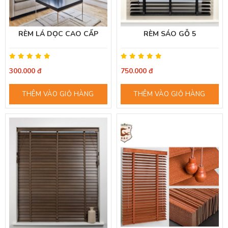
RÈM LÁ DỌC CAO CẤP
RÈM SÁO GỖ 5
300.000 đ
750.000 đ
THÊM VÀO GIỎ HÀNG
THÊM VÀO GIỎ HÀNG