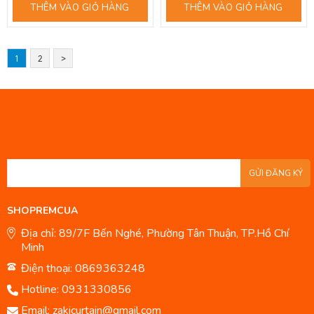
THÊM VÀO GIỎ HÀNG
THÊM VÀO GIỎ HÀNG
1
2
>
GỬI ĐĂNG KÝ
SHOPREMCUA
Địa chỉ: 89/7F Bến Nghé, Phường Tân Thuận, TP.Hồ Chí
Minh
Điện thoại: 0869363248
Hotline:
0931330856
Email:
zakicurtain@gmail.com