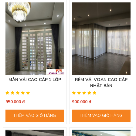
MÀN VẢI CAO CẤP 1 LỚP
RÈM VẢI VOAN CAO CẤP
NHẬT BẢN
950.000 đ
900.000 đ
THÊM VÀO GIỎ HÀNG
THÊM VÀO GIỎ HÀNG