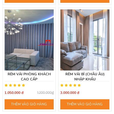
RÈM VẢI PHÒNG KHÁCH
RÈM VẢI BỈ (CHÂU ÂU)
CAO CẤP
NHẬP KHẨU
1.050.000 đ
3.000.000 đ
1.200.000₫
THÊM VÀO GIỎ HÀNG
THÊM VÀO GIỎ HÀNG