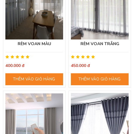
RÈM VOAN MÀU
RÈM VOAN TRẮNG
400.000 đ
450.000 đ
THÊM VÀO GIỎ HÀNG
THÊM VÀO GIỎ HÀNG