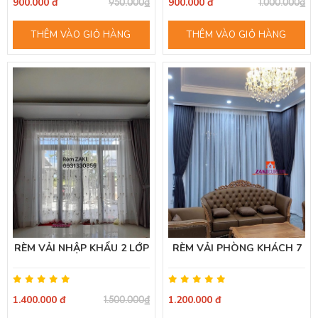
900.000 đ
900.000 đ
950.000₫
1.000.000₫
THÊM VÀO GIỎ HÀNG
THÊM VÀO GIỎ HÀNG
RÈM VẢI NHẬP KHẨU 2 LỚP
RÈM VẢI PHÒNG KHÁCH 7
1.400.000 đ
1.200.000 đ
1.500.000₫