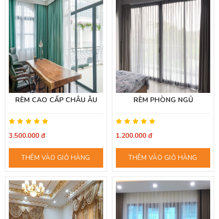
RÈM CAO CẤP CHÂU ÂU
RÈM PHÒNG NGỦ
3.500.000 đ
1.200.000 đ
THÊM VÀO GIỎ HÀNG
THÊM VÀO GIỎ HÀNG