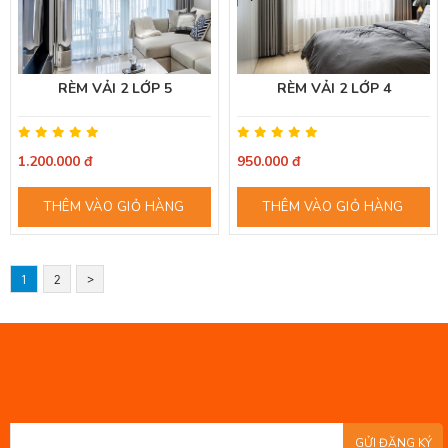
RÈM VẢI 2 LỚP 5
RÈM VẢI 2 LỚP 4
1.200.000 đ
950.000 đ
THÊM VÀO GIỎ HÀNG
THÊM VÀO GIỎ HÀNG
1
2
>
GỬI ĐĂNG KÝ