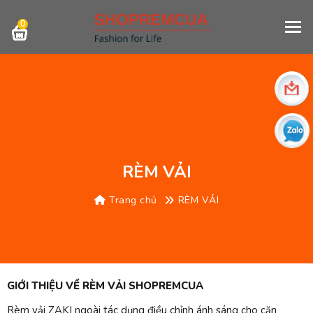
0
RÈM VẢI
Trang chủ
RÈM VẢI
GIỚI THIỆU VỀ RÈM VẢI SHOPREMCUA
Rèm vải ZAKI ngoài tác dụng điều chỉnh ánh sáng cho căn