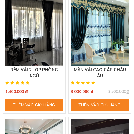
RÈM VẢI 2 LỚP PHÒNG
MÀN VẢI CAO CẤP CHÂU
NGỦ
ÂU
1.400.000 đ
3.000.000 đ
3.500.000₫
THÊM VÀO GIỎ HÀNG
THÊM VÀO GIỎ HÀNG