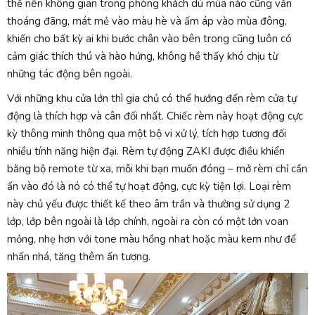
thế nên không gian trong phòng khách dù mùa nào cũng vẫn
thoáng đãng, mát mẻ vào màu hè và ấm áp vào mùa đông,
khiến cho bất kỳ ai khi bước chân vào bên trong cũng luôn có
cảm giác thích thú và hào hứng, không hề thấy khó chịu từ
những tác động bên ngoài.
Với những khu cửa lớn thì gia chủ có thể hướng đến rèm cửa tự
động là thích hợp và cân đối nhất. Chiếc rèm này hoạt động cực
kỳ thông minh thông qua một bộ vi xử lý, tích hợp tương đối
nhiều tính năng hiện đại. Rèm tự động ZAKI được điều khiển
bằng bộ remote từ xa, mỗi khi bạn muốn đóng – mở rèm chỉ cần
ấn vào đó là nó có thể tự hoạt động, cực kỳ tiện lợi. Loại rèm
này chủ yếu được thiết kế theo âm trần và thường sử dụng 2
lớp, lớp bên ngoài là lớp chính, ngoài ra còn có một lớn voan
mỏng, nhẹ hơn với tone màu hồng nhat hoặc màu kem như để
nhấn nhá, tăng thêm ấn tượng.