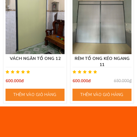
VÁCH NGĂN TỔ ONG 12
RÈM TỔ ONG KÉO NGANG
11
600.000đ
600.000đ
650.000₫
THÊM VÀO GIỎ HÀNG
THÊM VÀO GIỎ HÀNG