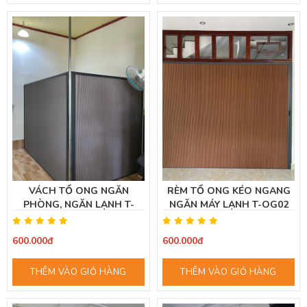
VÁCH TỔ ONG NGĂN
RÈM TỔ ONG KÉO NGANG
PHÒNG, NGĂN LẠNH T-
NGĂN MÁY LẠNH T-OG02
OG05 (XÁM ĐẬM)
(MÀU NÂU GỖ)
600.000đ
600.000đ
THÊM VÀO GIỎ HÀNG
THÊM VÀO GIỎ HÀNG