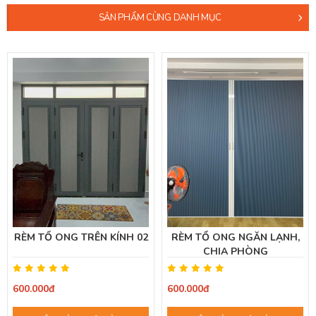
SẢN PHẨM CÙNG DANH MỤC
RÈM TỔ ONG TRÊN KÍNH 02
RÈM TỔ ONG NGĂN LẠNH,
CHIA PHÒNG
600.000đ
600.000đ