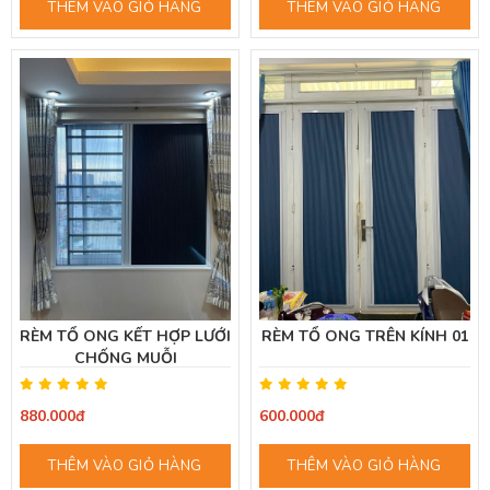
THÊM VÀO GIỎ HÀNG
THÊM VÀO GIỎ HÀNG
RÈM TỔ ONG KẾT HỢP LƯỚI
RÈM TỔ ONG TRÊN KÍNH 01
CHỐNG MUỖI
880.000đ
600.000đ
THÊM VÀO GIỎ HÀNG
THÊM VÀO GIỎ HÀNG