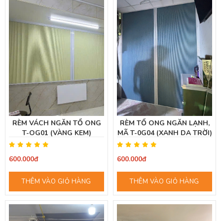
RÈM VÁCH NGĂN TỔ ONG
RÈM TỔ ONG NGĂN LẠNH,
T-OG01 (VÀNG KEM)
MÃ T-0G04 (XANH DA TRỜI)
600.000đ
600.000đ
THÊM VÀO GIỎ HÀNG
THÊM VÀO GIỎ HÀNG