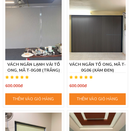
VÁCH NGĂN LẠNH VẢI TỔ
VÁCH NGĂN TỔ ONG, MÃ T-
ONG, MÃ T-0G08 (TRẮNG)
0G06 (XÁM ĐEN)
600.000đ
600.000đ
THÊM VÀO GIỎ HÀNG
THÊM VÀO GIỎ HÀNG