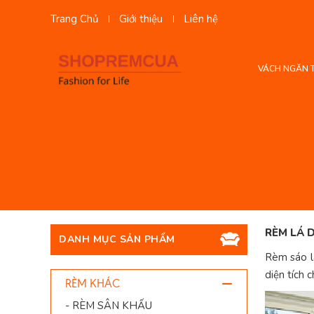
Trang Chủ
Giới thiệu
Liên hệ
VÁCH NGĂN 
RÈM LÁ D
DANH MỤC SẢN PHẨM
Rèm sáo lá
diện tích 
RÈM KHÁC
- RÈM SÂN KHẤU