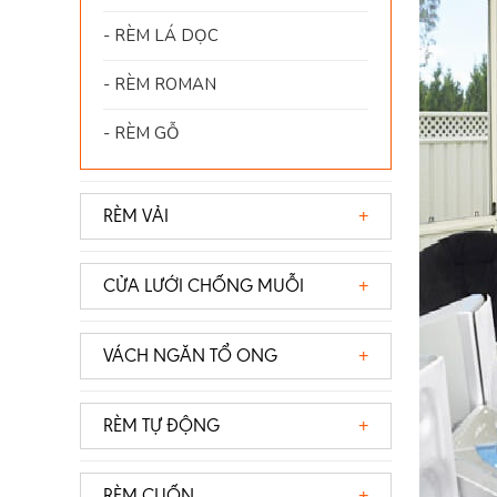
- RÈM LÁ DỌC
- RÈM ROMAN
- RÈM GỖ
RÈM VẢI
- RÈM VẢI 1 LỚP
CỬA LƯỚI CHỐNG MUỖI
- RÈM VẢI 2 LỚP
- RÈM VẢI VOAN
VÁCH NGĂN TỔ ONG
- RÈM VẢI PHÒNG KHÁCH
RÈM TỰ ĐỘNG
- RÈM VẢI PHÒNG NGỦ
- RÈM TRẦN TỰ ĐỘNG
- RÈM VẢI CAO CẤP CHÂU ÂU
RÈM CUỐN