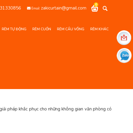
0
31330856
zakicurtain@gmail.com
Email:
RÈM TỰ ĐỘNG
RÈM CUỐN
RÈM CẦU VỒNG
RÈM KHÁC
à giải pháp khắc phục cho những không gian văn phòng có