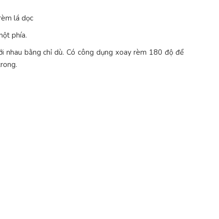
 rèm lá dọc
ột phía.
với nhau bằng chỉ dù. Có công dụng xoay rèm 180 độ để
trong.