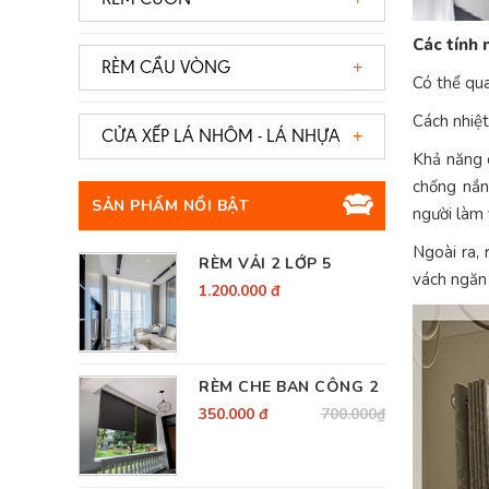
- RÈM SÂN KHẤU TỰ ĐỘNG
- RÈM CUỐN TRƠN
Các tính 
- RÈM ROMAN TỰ ĐỘNG
RÈM CẦU VÒNG
- RÈM CHE BAN CÔNG
Có thể qua
- RÈM GỖ TỰ ĐỘNG
Cách nhiệt
- RÈM CUỐN LƯỚI
CỬA XẾP LÁ NHÔM - LÁ NHỰA
- RÈM CẦU VÒNG TỰ ĐỘNG
Khả năng 
- RÈM CUỐN IN TRANH
chống nắn
- RÈM CUỐN TỰ ĐỘNG
SẢN PHẨM NỔI BẬT
người làm 
- RÈM CUỐN TRANG CAO SU
Ngoài ra, 
- RÈM VẢI TỰ ĐỘNG
RÈM VẢI 2 LỚP 5
- RÈM CUỐN TRÁNG BẠC
vách ngăn 
1.200.000 đ
- RÈM TRẦN
RÈM CHE BAN CÔNG 2
350.000 đ
700.000₫