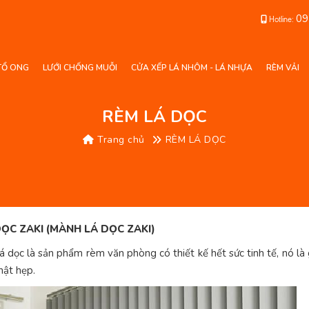
09
Hotline:
TỔ ONG
LƯỚI CHỐNG MUỖI
CỬA XẾP LÁ NHÔM - LÁ NHỰA
RÈM VẢI
RÈM LÁ DỌC
Trang chủ
RÈM LÁ DỌC
ỌC ZAKI (MÀNH LÁ DỌC ZAKI)
 dọc là sản phẩm rèm văn phòng có thiết kế hết sức tinh tế, nó l
chật hẹp.