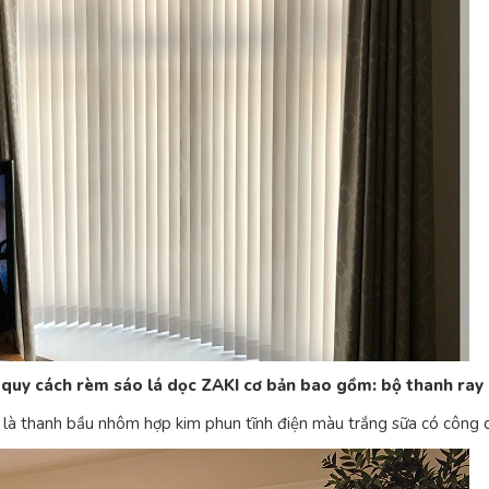
quy cách rèm sáo lá dọc ZAKI cơ bản bao gồm: bộ thanh ray 
 là thanh bầu nhôm hợp kim phun tĩnh điện màu trắng sữa có công dụn