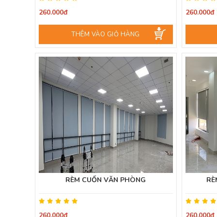
260.000đ
260.000đ
THÊM VÀO GIỎ HÀNG
RÈM CUỐN VĂN PHÒNG
RÈ
260.000đ
260.000đ