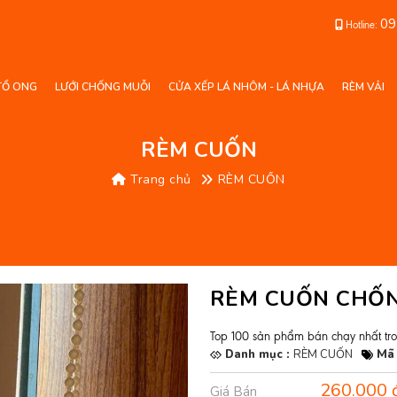
09
Hotline:
TỔ ONG
LƯỚI CHỐNG MUỖI
CỬA XẾP LÁ NHÔM - LÁ NHỰA
RÈM VẢI
RÈM CUỐN
Trang chủ
RÈM CUỐN
RÈM CUỐN CHỐN
Top 100 sản phẩm bán chạy nhất tr
Danh mục :
RÈM CUỐN
Mã 
260.000 
Giá Bán