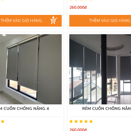
260.000đ
THÊM VÀO GIỎ HÀNG
THÊM VÀO GIỎ HÀNG
M CUỐN CHỐNG NẮNG 4
RÈM CUỐN CHỐNG NẮN
260.000đ