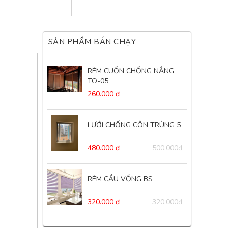
SẢN PHẨM BÁN CHẠY
RÈM CUỐN CHỐNG NẮNG
TO-05
260.000 đ
LƯỚI CHỐNG CÔN TRÙNG 5
480.000 đ
500.000₫
RÈM CẦU VỒNG BS
320.000 đ
320.000₫