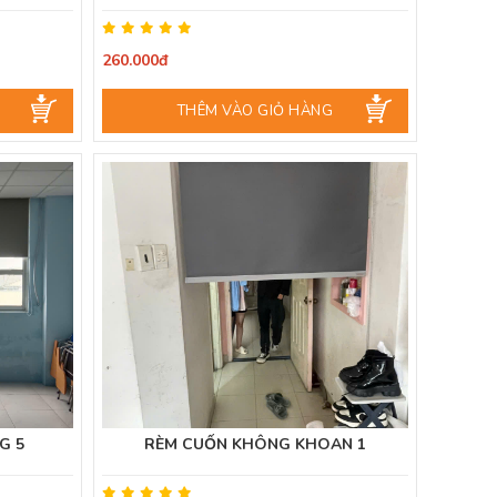
260.000đ
THÊM VÀO GIỎ HÀNG
G 5
RÈM CUỐN KHÔNG KHOAN 1