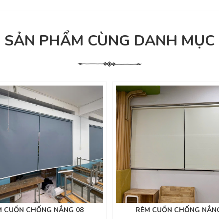
SẢN PHẨM CÙNG DANH MỤC
M CUỐN CHỐNG NẮNG 08
RÈM CUỐN CHỐNG NẮNG