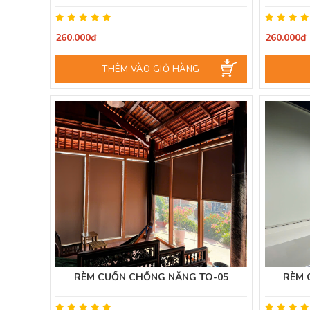
260.000đ
260.000đ
THÊM VÀO GIỎ HÀNG
RÈM CUỐN CHỐNG NẮNG TO-05
RÈM 