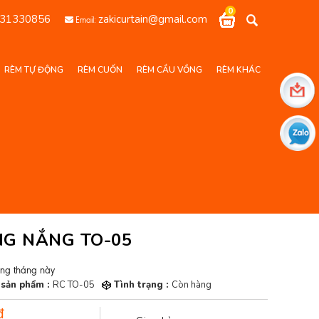
0
31330856
zakicurtain@gmail.com
Email:
RÈM TỰ ĐỘNG
RÈM CUỐN
RÈM CẦU VỒNG
RÈM KHÁC
G NẮNG TO-05
ong tháng này
sản phẩm :
RC TO-05
Tình trạng :
Còn hàng
đ