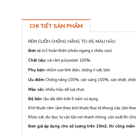
CHI TIẾT SẢN PHẨM
RÈM CUỐN CHỐNG NẮNG TO-05, MÀU NÂU
Đơn vị:
m2 hoàn thiện (chiều ngang x chiều cao)
Chất liệu:
vải rèm polyester 100%
Phụ kiện:
nhôm sơn tĩnh điện, chống rỉ sét, bền
Ưu điểm:
Chống nắng 100%, cản sáng 100%, cản nhiệt, chốn
Màu sắc:
nhiều màu dể lựa chọn
Độ bền
: lâu dài đến trên 5 năm sử dụng
Kích thước rèm: làm theo kích thước thực tế khung cửa, làm th
Khảo sát, đo đạc, tư vận tận nơi nhanh chóng, sản xuất thi cô
Đơn giá áp dụng cho số lượng trên 10m2, thi công miễn