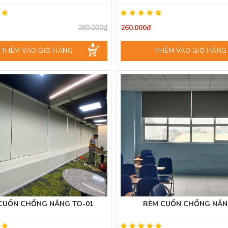
260.000đ
280.000₫
THÊM VÀO GIỎ HÀNG
THÊM VÀO GIỎ HÀNG
CUỐN CHỐNG NĂNG TO-01
RÈM CUỐN CHỐNG NẮN