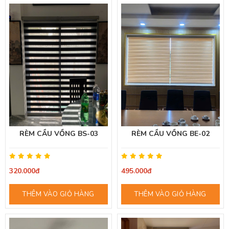
RÈM CẦU VỒNG BS-03
RÈM CẦU VỒNG BE-02
320.000đ
495.000đ
THÊM VÀO GIỎ HÀNG
THÊM VÀO GIỎ HÀNG