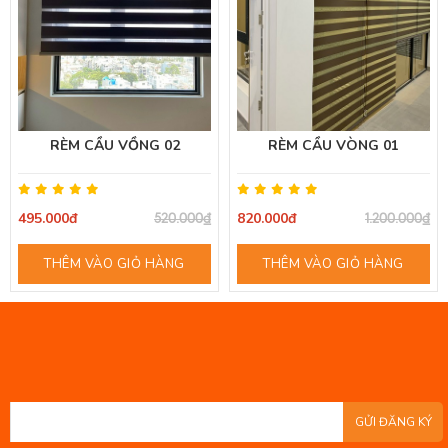
RÈM CẦU VỒNG 02
RÈM CẦU VÒNG 01
495.000đ
820.000đ
520.000₫
1.200.000₫
THÊM VÀO GIỎ HÀNG
THÊM VÀO GIỎ HÀNG
GỬI ĐĂNG KÝ