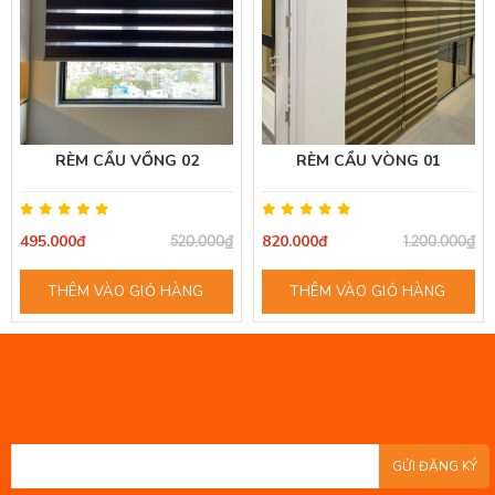
RÈM CẦU VỒNG 02
RÈM CẦU VÒNG 01
495.000đ
820.000đ
520.000₫
1.200.000₫
THÊM VÀO GIỎ HÀNG
THÊM VÀO GIỎ HÀNG
GỬI ĐĂNG KÝ