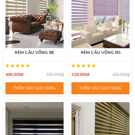
RÈM CẦU VỒNG BE
RÈM CẦU VỒNG BS
495.000đ
320.000đ
550.000₫
320.000₫
THÊM VÀO GIỎ HÀNG
THÊM VÀO GIỎ HÀNG