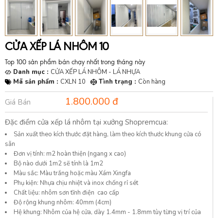
CỬA XẾP LÁ NHÔM 10
Top 100 sản phẩm bán chạy nhất trong tháng này
Danh mục :
CỬA XẾP LÁ NHÔM - LÁ NHỰA
Mã sản phẩm :
CXLN 10
Tình trạng :
Còn hàng
1.800.000 đ
Giá Bán
Đặc điểm cửa xếp lá nhôm tại xưởng Shopremcua:
Sản xuất theo kích thước đặt hàng, làm theo kích thước khung cửa có
sẵn
Đơn vị tính: m2 hoàn thiện (ngang x cao)
Bộ nào dưới 1m2 sẽ tính là 1m2
Màu sắc: Màu trắng hoặc màu Xám Xingfa
Phụ kiện: Nhựa chịu nhiệt và inox chống rỉ sét
Chất liệu: nhôm sơn tĩnh điện cao cấp
Độ rộng khung nhôm: 40mm (4cm)
Hệ khung: Nhôm của hệ cửa, dày 1.4mm - 1.8mm tùy từng vị trí của