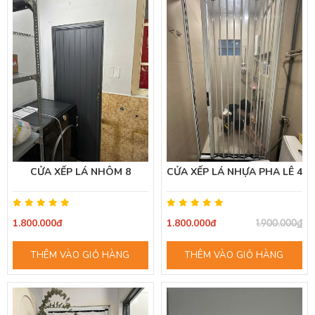
CỬA XẾP LÁ NHÔM 8
CỬA XẾP LÁ NHỰA PHA LÊ 4
1.800.000đ
1.800.000đ
1.900.000₫
THÊM VÀO GIỎ HÀNG
THÊM VÀO GIỎ HÀNG