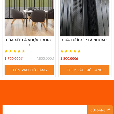
CỬA XẾP LÁ NHỰA TRONG
CỬA LƯỚI XẾP LÁ NHÔM 1
3
1.700.000đ
1.800.000đ
1.800.000₫
THÊM VÀO GIỎ HÀNG
THÊM VÀO GIỎ HÀNG
GỬI ĐĂNG KÝ