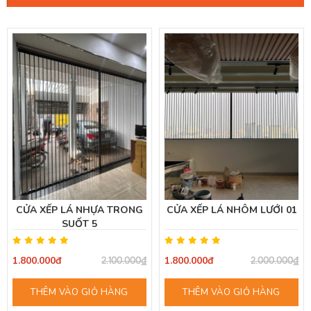
CỬA XẾP LÁ NHỰA TRONG
CỬA XẾP LÁ NHÔM LƯỚI 01
SUỐT 5
1.800.000đ
1.800.000đ
2.100.000₫
2.000.000₫
THÊM VÀO GIỎ HÀNG
THÊM VÀO GIỎ HÀNG