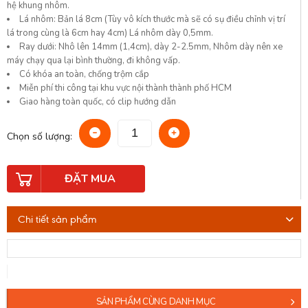
hệ khung nhôm.
Lá nhôm: Bản lá 8cm (Tùy vô kích thước mà sẽ có sụ điều chỉnh vị trí
lá trong cùng là 6cm hay 4cm) Lá nhôm dày 0,5mm.
Ray dưới: Nhô lên 14mm (1,4cm), dày 2-2.5mm, Nhôm dày nên xe
máy chạy qua lại bình thường, đi không vấp.
Có khóa an toàn, chống trộm cắp
Miễn phí thi công tại khu vực nội thành thành phố HCM
Giao hàng toàn quốc, có clip hướng dẫn
Chọn số lượng:
ĐẶT MUA
Chi tiết sản phẩm
SẢN PHẨM CÙNG DANH MỤC