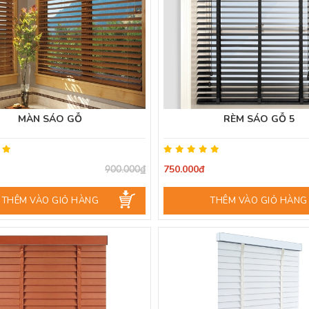
MÀN SÁO GỖ
RÈM SÁO GỖ 5
750.000đ
900.000₫
THÊM VÀO GIỎ HÀNG
THÊM VÀO GIỎ HÀNG