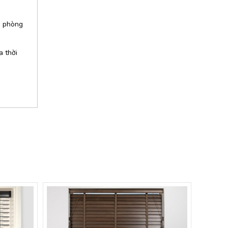
n phòng
a thời