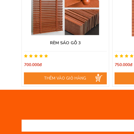
RÈM SÁO GỖ 3
700.000đ
750.000đ
THÊM VÀO GIỎ HÀNG