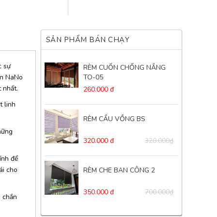
SẢN PHẨM BÁN CHẠY
c sự
RÈM CUỐN CHỐNG NẮNG
ơn NaNo
TO-05
 nhất.
260.000 đ
 linh
RÈM CẦU VỒNG BS
hững
320.000 đ
320.000₫
ính để
ái cho
RÈM CHE BAN CÔNG 2
350.000 đ
700.000₫
c chắn