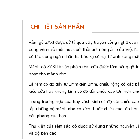
CHI TIẾT SẢN PHẨM
Rèm gỗ ZAKI được sử lý qua dây truyền công nghệ cao 
cong vênh và mối mọt dưới thời tiết nóng ẩm của Việt
có tác dụng ngăn chặn tia bức xạ có hại từ ánh sáng mặt
Mành gỗ ZAKI là sản phẩm rèm cửa được làm bằng gỗ tự n
hoạt cho mành rèm.
Lá rèm có độ dầy từ 1mm đến 2mm, chiều rộng có các b
kiểu cửa hay khung kính có độ dài chiều cao lớn hơn ch
Trong trường hợp cửa hay vách kính có độ dài chiều ca
lắp những bộ mành nhỏ có kích thước chiều cao lớn hơn
căn phòng của bạn.
Phụ kiện của rèm sáo gỗ được sử dụng những nguyên li
và độ bền cao