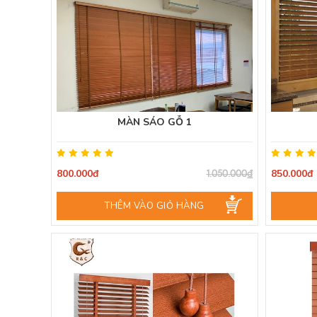
MÀN SÁO GỖ 1
800.000đ
850.000đ
1.050.000₫
THÊM VÀO GIỎ HÀNG