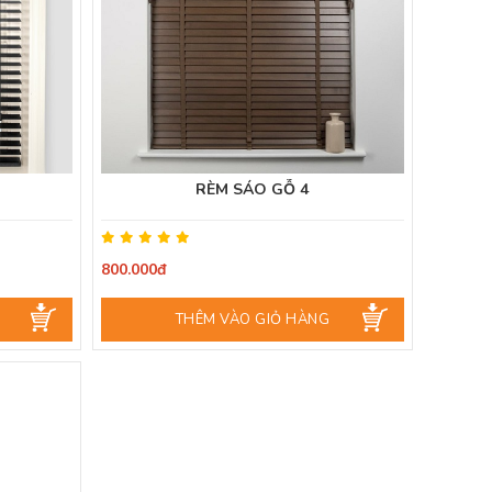
RÈM SÁO GỖ 4
800.000đ
THÊM VÀO GIỎ HÀNG