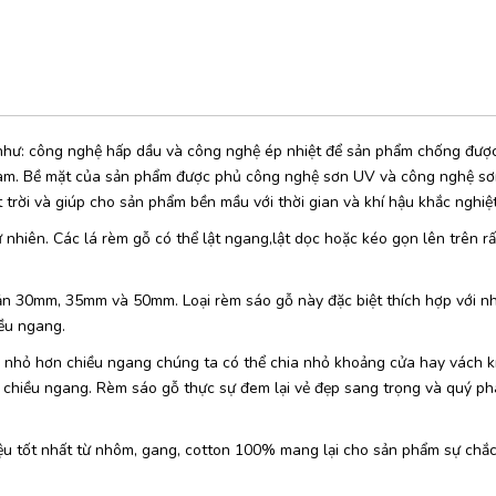
như: công nghệ hấp dầu và công nghệ ép nhiệt để sản phẩm chống đượ
 Nam. Bề mặt của sản phẩm được phủ công nghệ sơn UV và công nghệ s
 trời và giúp cho sản phẩm bền mầu với thời gian và khí hậu khắc nghiệt
hiên. Các lá rèm gỗ có thể lật ngang,lật dọc hoặc kéo gọn lên trên rất
ản 30mm, 35mm và 50mm. Loại rèm sáo gỗ này đặc biệt thích hợp với n
iều ngang.
o nhỏ hơn chiều ngang chúng ta có thể chia nhỏ khoảng cửa hay vách k
 chiều ngang. Rèm sáo gỗ thực sự đem lại vẻ đẹp sang trọng và quý ph
ệu tốt nhất từ nhôm, gang, cotton 100% mang lại cho sản phẩm sự chắ