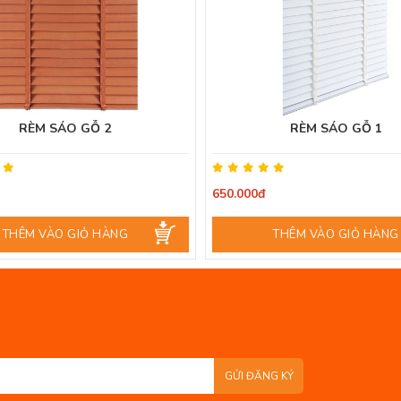
RÈM SÁO GỖ 2
RÈM SÁO GỖ 1
650.000đ
THÊM VÀO GIỎ HÀNG
THÊM VÀO GIỎ HÀNG
GỬI ĐĂNG KÝ