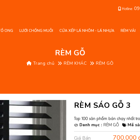
09
Hotline:
TỔ ONG
LƯỚI CHỐNG MUỖI
CỬA XẾP LÁ NHÔM - LÁ NHỰA
RÈM VẢI
RÈM GỖ
Trang chủ
RÈM KHÁC
RÈM GỖ
RÈM SÁO GỖ 3
Top 100 sản phẩm bán chạy nhất tr
Danh mục :
RÈM GỖ
Mã sả
700.000 
Giá Bán