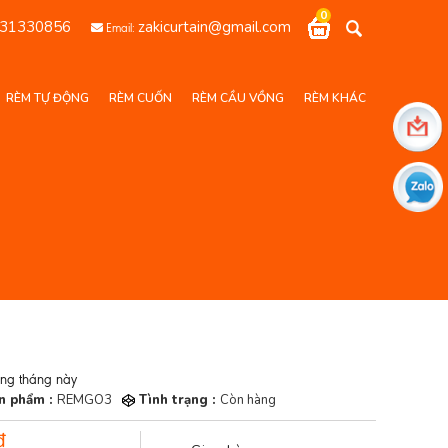
0
31330856
zakicurtain@gmail.com
Email:
RÈM TỰ ĐỘNG
RÈM CUỐN
RÈM CẦU VỒNG
RÈM KHÁC
ong tháng này
n phẩm :
REMGO3
Tình trạng :
Còn hàng
đ