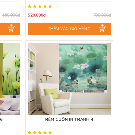
520.000đ
680.000₫
700.000₫
THÊM VÀO GIỎ HÀNG
6
RÈM CUỐN IN TRANH 4