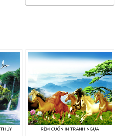
 THỦY
RÈM CUỐN IN TRANH NGỰA