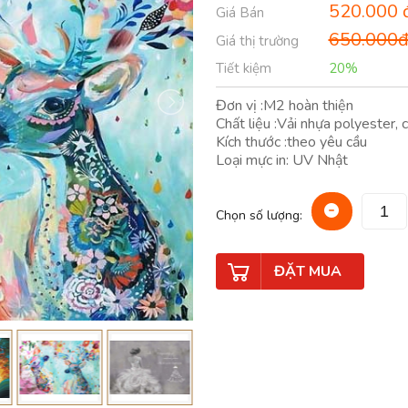
520.000 
Giá Bán
650.000
Giá thị trường
Tiết kiệm
20%
Đơn vị :M2 hoàn thiện
Chất liệu :Vải nhựa polyester, 
Kích thước :theo yêu cầu
Loại mực in: UV Nhật
Chọn số lượng:
ĐẶT MUA