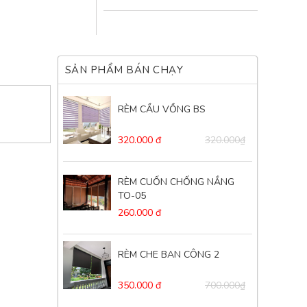
SẢN PHẨM BÁN CHẠY
RÈM CẦU VỒNG BS
320.000 đ
320.000₫
RÈM CUỐN CHỐNG NẮNG
TO-05
260.000 đ
RÈM CHE BAN CÔNG 2
350.000 đ
700.000₫