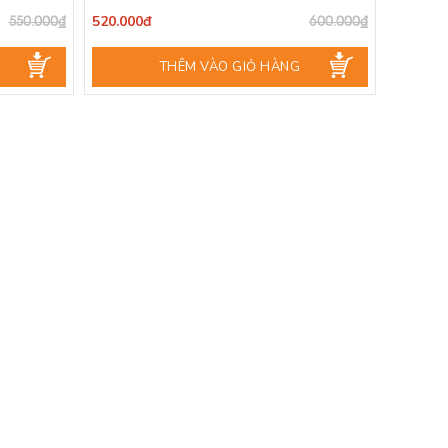
520.000đ
550.000₫
600.000₫
THÊM VÀO GIỎ HÀNG