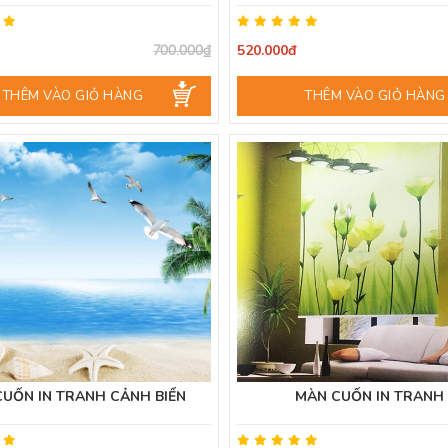
520.000đ
700.000₫
THÊM VÀO GIỎ HÀNG
THÊM VÀO GIỎ HÀNG
CUỐN IN TRANH CẢNH BIỂN
MÀN CUỐN IN TRANH 