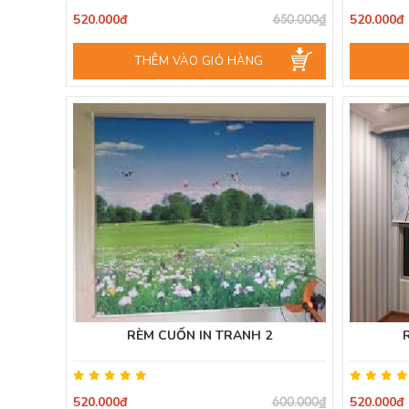
520.000đ
520.000đ
650.000₫
THÊM VÀO GIỎ HÀNG
RÈM CUỐN IN TRANH 2
520.000đ
520.000đ
600.000₫