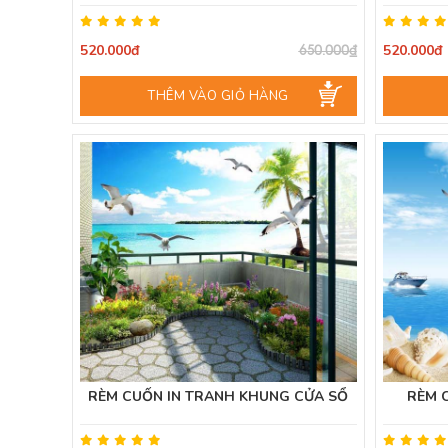
520.000đ
520.000đ
650.000₫
THÊM VÀO GIỎ HÀNG
RÈM CUỐN IN TRANH KHUNG CỬA SỔ
RÈM 