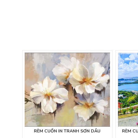
RÈM CUỐN IN TRANH SƠN DẦU
RÈM C