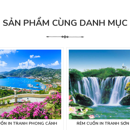
SẢN PHẨM CÙNG DANH MỤC
UỐN IN TRANH PHONG CẢNH
RÈM CUỐN IN TRANH SƠN