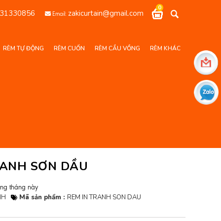
0
31330856
zakicurtain@gmail.com
Email:
RÈM TỰ ĐỘNG
RÈM CUỐN
RÈM CẦU VỒNG
RÈM KHÁC
RANH SƠN DẦU
ong tháng này
NH
Mã sản phẩm :
REM IN TRANH SON DAU