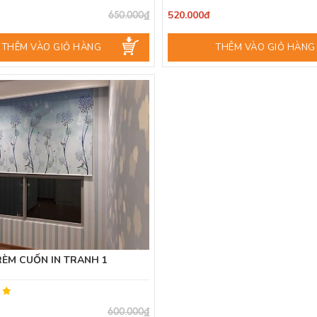
520.000đ
650.000₫
THÊM VÀO GIỎ HÀNG
THÊM VÀO GIỎ HÀNG
RÈM CUỐN IN TRANH 1
600.000₫