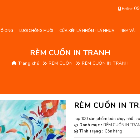
09
Hotline:
TỔ ONG
LƯỚI CHỐNG MUỖI
CỬA XẾP LÁ NHÔM - LÁ NHỰA
RÈM VẢI
RÈM CUỐN IN TRANH
Trang chủ
RÈM CUỐN
RÈM CUỐN IN TRANH
RÈM CUỐN IN T
Top 100 sản phẩm bán chạy nhất tr
Danh mục :
RÈM CUỐN IN TRA
Tình trạng :
Còn hàng